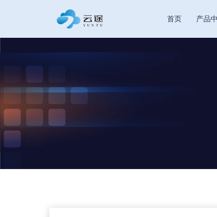
首页
产品