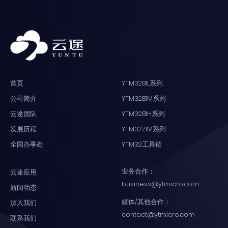
首页
YTM32B1L系列
公司简介
YTM32B1M系列
云途团队
YTM32B1H系列
发展历程
YTM32Z1M系列
全国办事处
YTM32工具链
业务合作：
云途应用
business@ytmicro.com
新闻动态
媒体/其他合作：
加入我们
contact@ytmicro.com
联系我们