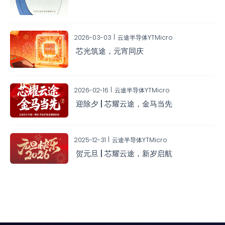
2026-03-03
云途半导体YTMicro
芯光筑途，元宵同庆
2026-02-16
云途半导体YTMicro
迎除夕 | 芯耀云途，金马当先
2025-12-31
云途半导体YTMicro
贺元旦 | 芯耀云途，新岁启航