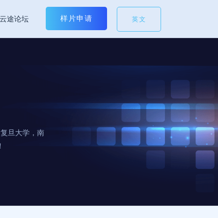
样片申请
云途论坛
英文
，复旦大学，南
！