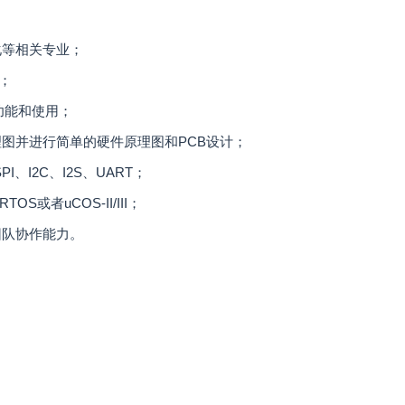
化等相关专业；
；
功能和使用；
图并进行简单的硬件原理图和PCB设计；
I、I2C、I2S、UART；
或者uCOS-II/III；
团队协作能力。