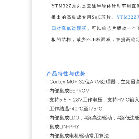
YTM32Z系列是云途半导体针对车用直流
推出的高集成专用SoC芯片。
YTM3
四对高低边预驱，
可
以单芯片驱动一个
板的结构，减少PCB板面积，在提高稳
产品特性与优势
· Cortex M0+ 32位ARM处理器，主
· 内部集成EEPROM
· 支持5.5 ~ 28V工作电压，支持HVIO输
· 工作结温-40℃至175℃
· 内部集成LDO，4路高边驱动，4路低边
· 集成LIN-PHY
· 内部集成电机驱动常用算法