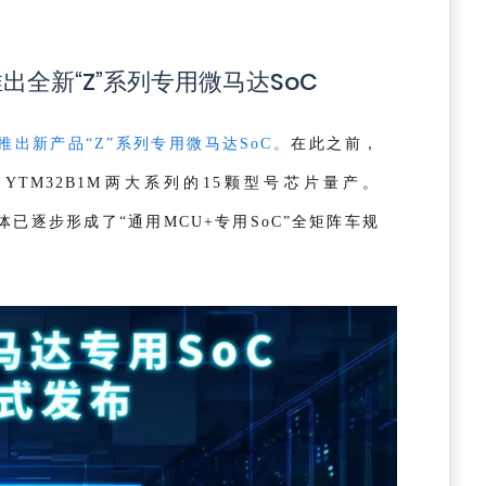
出全新“Z”系列专用微马达SoC
出新产品“Z”系列专用微马达SoC。
在此之前，
、YTM32B1M两大系列的15颗型号芯片量产。
导体已逐步形成了“通
用MCU+专用SoC”全矩阵车规