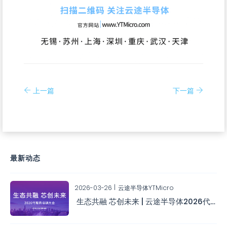
上一篇
下一篇
最新动态
2026-03-26
云途半导体YTMicro
生态共融 芯创未来 | 云途半导体2026代理商培训大会圆满举办