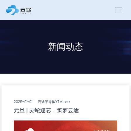
新闻动态
2025-01-01
云途半导体YTMicro
元旦 | 灵蛇迎芯，筑梦云途